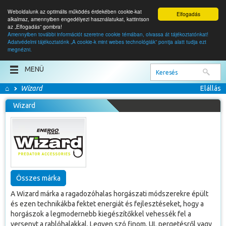
Weboldalunk az optimális működés érdekében cookie-kat
Elfogadás
alkalmaz, amennyiben engedélyezi használatukat, kattintson
az „Elfogadás” gombra!
Amennyiben további információt szeretne cookie témában, olvassa át tájékoztatónkat!
Adatvédelmi tájékoztatónk „A cookie-k mint webes technológiák” pontja alatt tudja ezt
0
termék
megnézni.
0
Ft
MENÜ
⌂
Wizard
Elállás
Wizard
Összes márka
A Wizard márka a ragadozóhalas horgászati módszerekre épült
és ezen technikákba fektet energiát és fejlesztéseket, hogy a
horgászok a legmodernebb kiegészítőkkel vehessék fel a
versenyt a rablóhalakkal. Legyen szó finom, UL pergetésről vagy