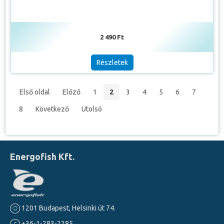
2 490 Ft
Részletek
Első oldal
Előző
1
2
3
4
5
6
7
8
Következő
Utolsó
Energofish Kft.
1201 Budapest, Helsinki út 74.
+36-1-283-2285