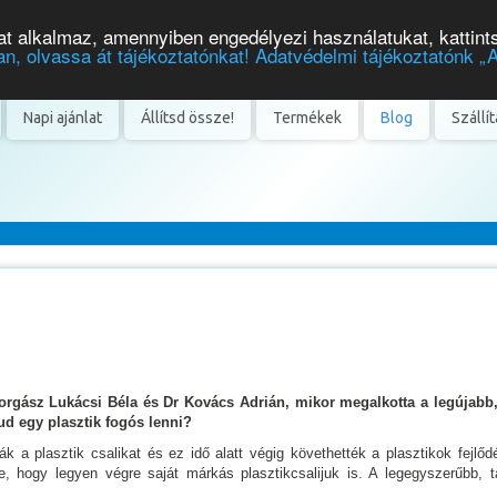
t alkalmaz, amennyiben engedélyezi használatukat, kattint
n, olvassa át tájékoztatónkat! Adatvédelmi tájékoztatónk „
Napi ajánlat
Állítsd össze!
Termékek
Blog
Szállí
 horgász Lukácsi Béla és Dr Kovács Adrián, mikor megalkotta a legújabb
ud egy plasztik fogós lenni?
k a plasztik csalikat és ez idő alatt végig követhették a plasztikok fejlő
e, hogy legyen végre saját márkás plasztikcsalijuk is. A legegyszerűbb, t