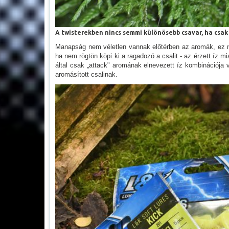
A twisterekben nincs semmi különösebb csavar, ha csak
Manapság nem véletlen vannak előtérben az aromák, ez nem
ha nem rögtön köpi ki a ragadozó a csalit - az érzett íz mi
által csak „attack" aromának elnevezett íz kombinációja
aromásított csalinak.