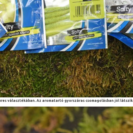
ures választékában. Az aromatartó gyorszáras csomagolásban jól látszik 