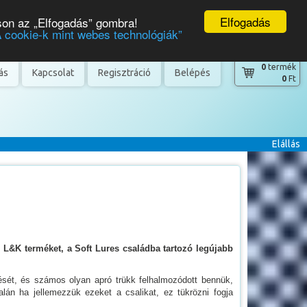
Elfogadás
son az „Elfogadás” gombra!
A cookie-k mint webes technológiák”
0
termék
tás
Kapcsolat
Regisztráció
Belépés
0
Ft
Elállás
, L&K terméket, a Soft Lures családba tartozó legújabb
dését, és számos olyan apró trükk felhalmozódott bennük,
alán ha jellemezzük ezeket a csalikat, ez tükrözni fogja