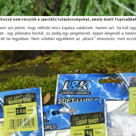
 hozzá nem vesszük a speciális tulajdonságokat, amely miatt fogósabbak
 azt jelenti, hogy nélküle nincs kapása valakinek, hanem azt, ha kell egy 
att - egy pillanatra hezitál, ez pedig egy pergetésnél, éppen elegendő a hatá
 vált be legjobban. Nem véletlen egyébként az „attack" elnevezés, mert ezz