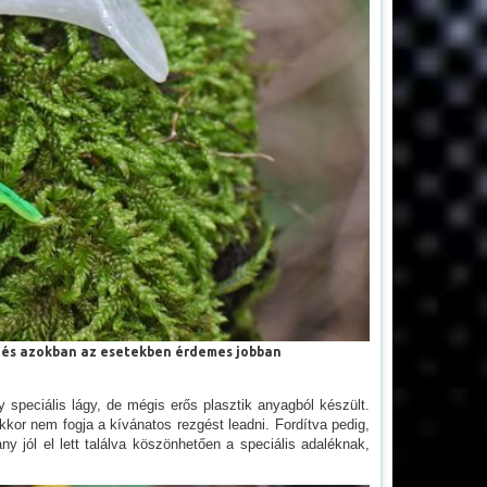
n, és azokban az esetekben érdemes jobban
speciális lágy, de mégis erős plasztik anyagból készült.
kor nem fogja a kívánatos rezgést leadni. Fordítva pedig,
 jól el lett találva köszönhetően a speciális adaléknak,