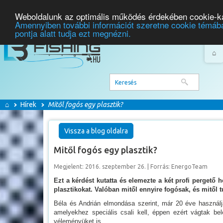
Weboldalunk az optimális működés érdekében cookie-ka
Amennyiben további információt szeretne cookie témába
pontja alatt tudja ezt megnézni.
⌂
⌂
Hírek
Mitől fogós egy plasztik?
Vissza a blog oldalra
Mitől fogós egy plasztik?
Megjelent:
2016. szeptember 26. | Forrás: EnergoTeam
Ezt a kérdést kutatta és elemezte a két profi pergető
plasztikokat. Valóban mitől ennyire fogósak, és mitől t
Béla és Andrián elmondása szerint, már 20 éve használjá
amelyekhez speciális csali kell, éppen ezért vágtak bel
véleményüket is.