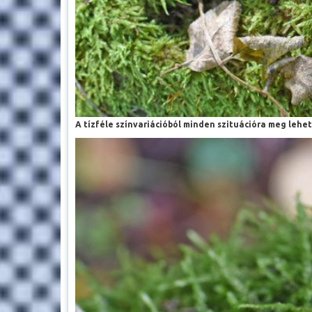
A tízféle színvariációból minden szituációra meg lehet