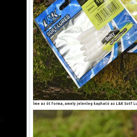
Íme az öt forma, amely jelenleg kapható az L&K Sotf L