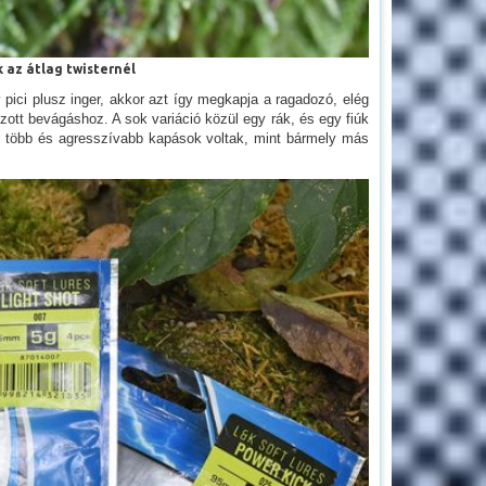
 az átlag twisternél
pici plusz inger, akkor azt így megkapja a ragadozó, elég
rozott bevágáshoz. A sok variáció közül egy rák, és egy fiúk
el több és agresszívabb kapások voltak, mint bármely más