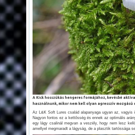
A Kick hosszúkás hengeres formájához, kevésbé aktíva
használnunk, mikor nem kell olyan agresszív mozgású 
Az L&K Soft Lures család alapanyaga ugyan az, vagyis it
Nagyon fontos ez a kettősség és ennek az optimális arány
egy lágy csalinál megvan a veszély, hogy nem lesz kellő
amellyel megmaradt a lágyság, de a plasztik tartóssága s