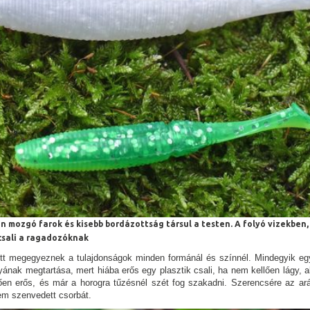
n mozgó farok és kisebb bordázottság társul a testen. A folyó vizekbe
csali a ragadozóknak
t megegyeznek a tulajdonságok minden formánál és színnél. Mindegyik egy 
ának megtartása, mert hiába erős egy plasztik csali, ha nem kellően lágy, ak
en erős, és már a horogra tűzésnél szét fog szakadni. Szerencsére az arány
em szenvedett csorbát.