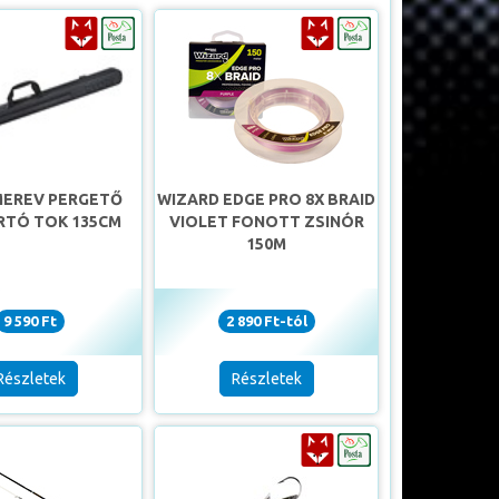
MEREV PERGETŐ
WIZARD EDGE PRO 8X BRAID
TÓ TOK 135CM
VIOLET FONOTT ZSINÓR
150M
9 590 Ft
2 890 Ft-tól
Részletek
Részletek