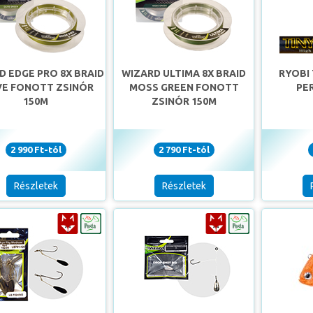
D EDGE PRO 8X BRAID
WIZARD ULTIMA 8X BRAID
RYOBI 
VE FONOTT ZSINÓR
MOSS GREEN FONOTT
PE
150M
ZSINÓR 150M
2 990 Ft-tól
2 790 Ft-tól
Részletek
Részletek