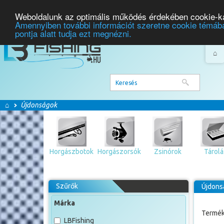
Weboldalunk az optimális működés érdekében cookie-ka
Amennyiben további információt szeretne cookie témába
pontja alatt tudja ezt megnézni.
⌂
⌂
Újdonságok
Horgászbotok
Horgászorsók
Zsinórok
Tárolá
Szűrők
Újdonsá
Márka
Termék
LBFishing