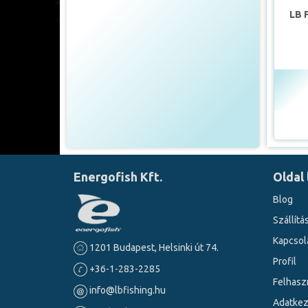
LB 
Energofish Kft.
Oldal 
Blog
Szállítá
Kapcsol
1201 Budapest, Helsinki út 74.
Profil
+36-1-283-2285
Felhaszn
info@lbfishing.hu
Adatkez