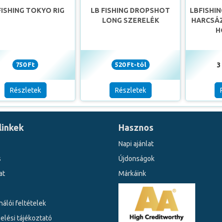
FISHING TOKYO RIG
LB FISHING DROPSHOT
LBFISHIN
LONG SZERELÉK
HARCSÁ
H
750 Ft
520 Ft-tól
3
Részletek
Részletek
linkek
Hasznos
Napi ajánlat
s
Újdonságok
at
Márkáink
álói feltételek
elési tájékoztató