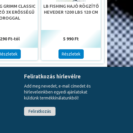
G GRIMM CLASSIC
LB FISHING HAJÓ RÖGZÍTŐ
ZÓ 3X ERŐSSÉGŰ
HEVEDER 1200 LBS 120 CM
OROGGAL
 290 Ft-tól
5 990 Ft
Részletek
Részletek
Feliratkozás hírlevélre
Add meg nevedet, e-mail címedet és
hírleveleinkben egyedi ajánlatokat
küldünk termékkínálatunkból!
Feliratkozás