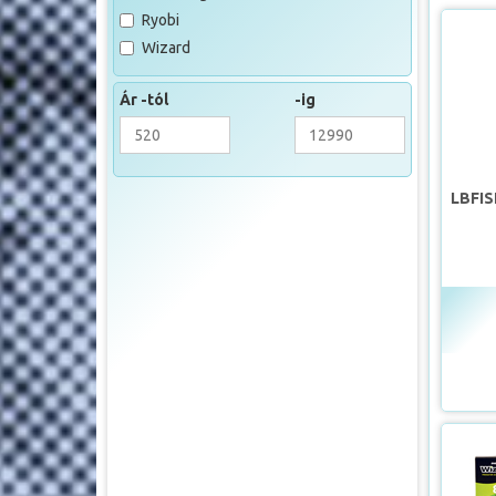
Ryobi
Wizard
Ár -tól
-ig
LBFIS