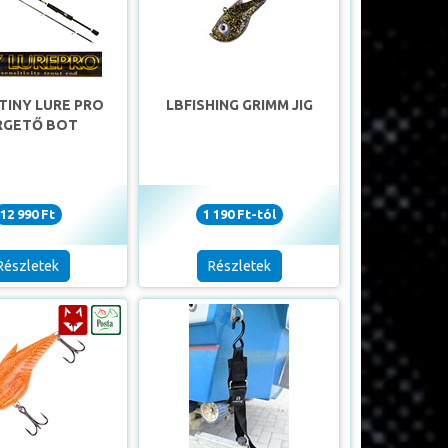
TINY LURE PRO
LBFISHING GRIMM JIG
RGETŐ BOT
12 990 Ft
1 190 Ft-tól
Részletek
Részletek