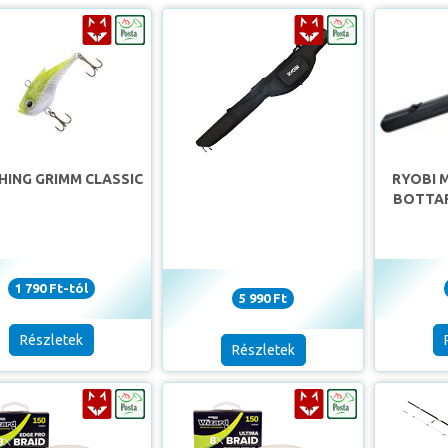
HING GRIMM CLASSIC
RYOBI 
BOTTAR
1 790 Ft-tól
5 990 Ft
Részletek
Részletek