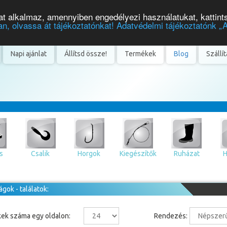
t alkalmaz, amennyiben engedélyezi használatukat, kattint
n, olvassa át tájékoztatónkat! Adatvédelmi tájékoztatónk „
Napi ajánlat
Állítsd össze!
Termékek
Blog
Szállí
s
Csalik
Horgok
Kiegészítők
Ruházat
H
gok - találatok:
ek száma egy oldalon:
Rendezés: