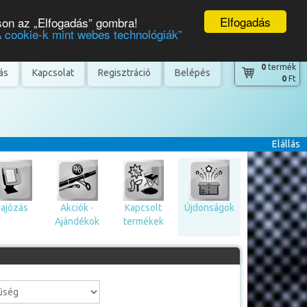
Elfogadás
son az „Elfogadás” gombra!
A cookie-k mint webes technológiák”
0
termék
tás
Kapcsolat
Regisztráció
Belépés
0
Ft
Elállás
ajózás
Akciók -
Kapcsolt
Újdonságok
Ajándékok
termékek