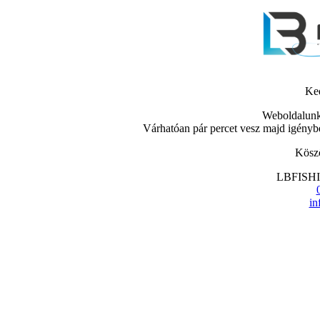
Ked
Weboldalunk
Várhatóan pár percet vesz majd igénybe
Köszö
LBFISHIN
in