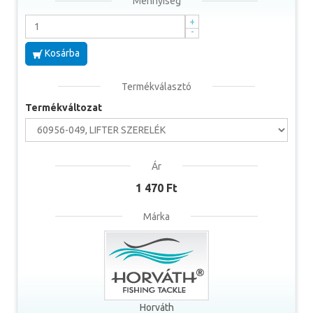
Mennyiség
+
-
Kosárba
Termékválasztó
Termékváltozat
Ár
1 470 Ft
Márka
Horváth