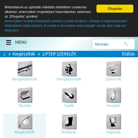
Weboldalunk az optimális működés érdekében cookie-kat
Elfogadás
alkalmaz, amennyiben engedélyezi használatukat, kattintson
az „Elfogadás” gombra!
Amennyiben további információt szeretne cookie témában, olvassa át tájékoztatónkat!
Adatvédelmi tájékoztatónk „A cookie-k mint webes technológiák” pontja alatt tudja ezt
0
termék
megnézni.
0
Ft
MENÜ
⌂
Kiegészítők
LIFTER SZERELÉK
Elállás
Horgászbotok
Horgászorsók
Zsinórok
Tárolás
Csalik
Horgok
Kiegészítők
Ruházat
Hajózás