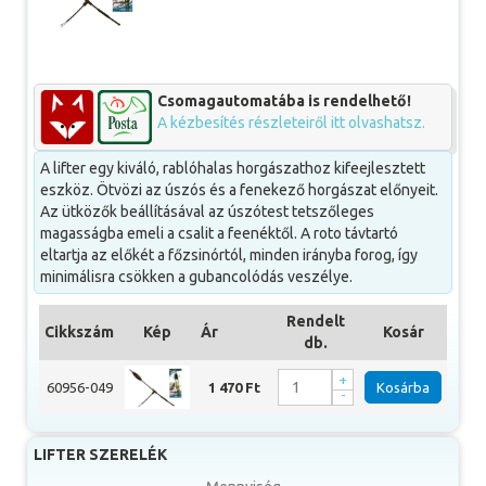
Csomagautomatába is rendelhető!
A kézbesítés részleteiről itt olvashatsz.
A lifter egy kiváló, rablóhalas horgászathoz kifeejlesztett
eszköz. Ötvözi az úszós és a fenekező horgászat előnyeit.
Az ütközők beállításával az úszótest tetszőleges
magasságba emeli a csalit a feenéktől. A roto távtartó
eltartja az előkét a főzsinórtól, minden irányba forog, így
minimálisra csökken a gubancolódás veszélye.
Rendelt
Cikkszám
Kép
Ár
Kosár
db.
+
60956-049
1 470 Ft
Kosárba
-
LIFTER SZERELÉK