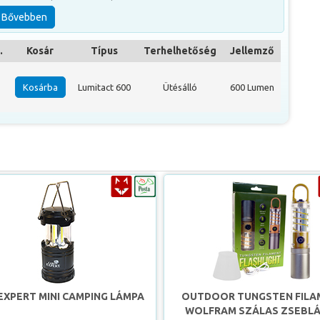
Bővebben
tésállóságot garantáló, stabil fogású alumínium háza miatt,
pecák hű társa lesz.
.
Kosár
Típus
Terhelhetőség
Jellemző
 rejlik, mely a lámpa felső részének előre-hátra való
nyerő milyenségétt az adott szituációkhoz.
Kosárba
Lumitact 600
Ütésálló
600 Lumen
izásról vagy akár éjszakai halmerítésről.
EXPERT MINI CAMPING LÁMPA
OUTDOOR TUNGSTEN FILA
WOLFRAM SZÁLAS ZSEBL