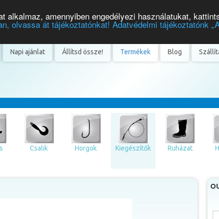
t alkalmaz, amennyiben engedélyezi használatukat, kattint
n, olvassa át tájékoztatónkat! Adatvédelmi tájékoztatónk „
Napi ajánlat
Állítsd össze!
Termékek
Blog
Szállí
s
Csalik
Horgok
Kiegészítők
Ruházat
H
OU