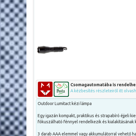
Csomagautomatába is rendelhe
A kézbesítés részleteiről itt olvas
Outdoor Lumitact kézi lámpa
Egy igazán kompakt, praktikus és strapabíró éjjeli k
fókuszálható fénnyel rendelkezik és kialakításának
3 darab AAA elemmel vagy akkumulátorral vehető ha