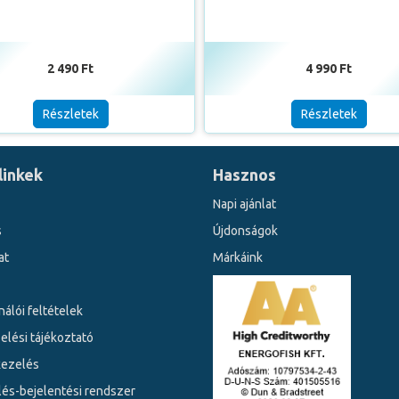
2 490 Ft
4 990 Ft
Részletek
Részletek
linkek
Hasznos
Napi ajánlat
s
Újdonságok
at
Márkáink
álói feltételek
elési tájékoztató
kezelés
lés-bejelentési rendszer