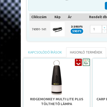
Ellenálló, igazi masszívitást és bizonyos mértékig ü
rendkívül időtálló modell, mely sok éven át az éjjeli 
Cikkszám
Kép
Ár
Rendelt db
A termék plusz különlegessége, a zoomolható led-ben
3 390 Ft
mozgatásával aktiválható, így igazíthatóvá téve a fé
+
74991-141
-
590 Ft
Felhasználási köre nagyon sokoldalú, legyen szó csal
KAPCSOLÓDÓ ÍRÁSOK
HASONLÓ TERMÉKEK
RIDGEMONKEY MULTI LITE PLUS
CARP 
TÖLTHETŐ LÁMPA