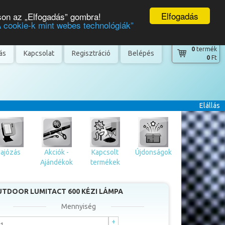
Elfogadás
son az „Elfogadás” gombra!
A cookie-k mint webes technológiák”
0
termék
tás
Kapcsolat
Regisztráció
Belépés
0
Ft
Elállás
ajózás
Akciók -
Kapcsolt
Újdonságok
Ajándékok
termékek
TDOOR LUMITACT 600 KÉZI LÁMPA
Mennyiség
+