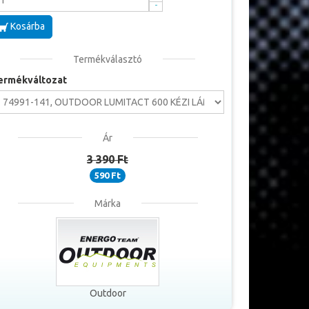
-
Kosárba
Termékválasztó
ermékváltozat
Ár
3 390 Ft
590 Ft
Márka
Outdoor