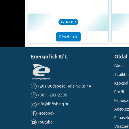
17 490 Ft
Részletek
Energofish Kft.
Oldal 
Blog
Szállítá
Kapcsol
1201 Budapest, Helsinki út 74.
Profil
+36-1-283-2285
Felhaszn
info@lbfishing.hu
Adatkez
Facebook
Panasz
Youtube
Visszaé