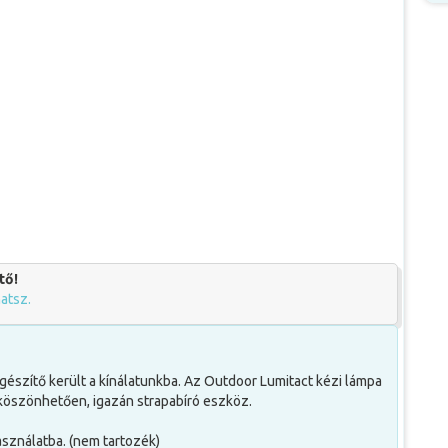
tő!
hatsz.
iegészítő került a kínálatunkba. Az Outdoor Lumitact kézi lámpa
 köszönhetően, igazán strapabíró eszköz.
sználatba. (nem tartozék)