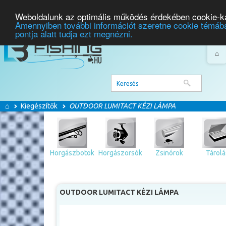
Weboldalunk az optimális működés érdekében cookie-ka
Amennyiben további információt szeretne cookie témába
pontja alatt tudja ezt megnézni.
⌂
⌂
Kiegészítők
OUTDOOR LUMITACT KÉZI LÁMPA
Horgászbotok
Horgászorsók
Zsinórok
Tárolá
OUTDOOR LUMITACT KÉZI LÁMPA