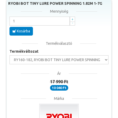
számára tökéletes választás, kisebb csalikhoz,
RYOBI BOT TINY LURE POWER SPINNING 1.82M 1-7G
plasztikokhoz és wobblerekhez, főként puhább szájú halak
pergetéséhez, mint a jász és domolykó!
Mennyiség
Sügérezni is kiváló opció!
+
-
Specifikációk:
Kosárba
- Magas érzékenységű blank, tömör karbon spicc
- Rendkívül elegáns dizájn
- Esztétikus orsórögzítés, kényelmes fogással
Termékválasztó
- Jól keményedő blank, a legapróbb csaliknál is
Termékváltozat
A botra a leggyakrabban alkalmazott csavaros
orsótartó került. A több évtizede használt típus
Ár
népszerűsége az egyszerűségben és a megbízható
17 990 Ft
felépítésben rejlik. Az orsó rögzítésére két darab, az
orsótalp befogadására képes, műanyagbetétes pofa
10 040 Ft
szolgál, melyek közül az egyik egy nagyméretű anyával
szorítható meg.
Márka
A SIC gyűrűk gyártása során lehetőség nyílt a