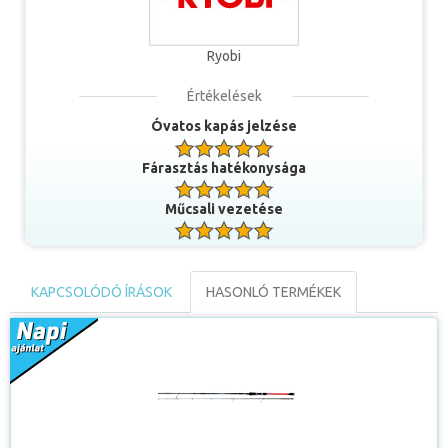
korábbi gyűrűbetéteknél kecsesebb, vékonyabb és nem
utolsó sorban jelentősen könnyebb gyűrűbetétek
alkalmazására. A szilícium-karbid páratlan tulajdonságainak
Ryobi
köszönhetően ezek a könnyített, vékonybetétes gyűrűk is
ellenállnak a dobás és fárasztás közben jelentkező koptató
Értékelések
hatásoknak.
Óvatos kapás jelzése
Fárasztás hatékonysága
Műcsali vezetése
KAPCSOLÓDÓ ÍRÁSOK
HASONLÓ TERMÉKEK