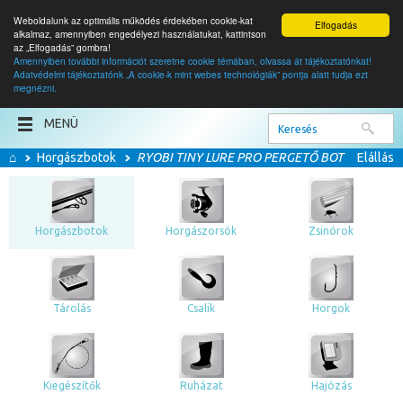
Weboldalunk az optimális működés érdekében cookie-kat
Elfogadás
alkalmaz, amennyiben engedélyezi használatukat, kattintson
az „Elfogadás” gombra!
Amennyiben további információt szeretne cookie témában, olvassa át tájékoztatónkat!
Adatvédelmi tájékoztatónk „A cookie-k mint webes technológiák” pontja alatt tudja ezt
0
termék
megnézni.
0
Ft
MENÜ
⌂
Horgászbotok
RYOBI TINY LURE PRO PERGETŐ BOT
Elállás
Horgászbotok
Horgászorsók
Zsinórok
Tárolás
Csalik
Horgok
Kiegészítők
Ruházat
Hajózás