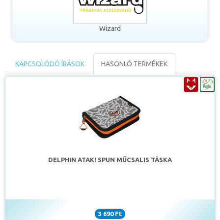
tasakos műcsalik.
Wizard
Mindent összevetve, egy praktikus, dizájnos, kompakt táska,
mely általánosan ajánlott a felszerelések rendezett és
biztonságos tárolásához.
KAPCSOLÓDÓ ÍRÁSOK
HASONLÓ TERMÉKEK
DELPHIN ATAK! SPUN MŰCSALIS TÁSKA
3 690 Ft