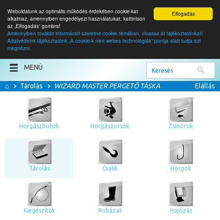
Weboldalunk az optimális működés érdekében cookie-kat
Elfogadás
alkalmaz, amennyiben engedélyezi használatukat, kattintson
az „Elfogadás” gombra!
Amennyiben további információt szeretne cookie témában, olvassa át tájékoztatónkat!
Adatvédelmi tájékoztatónk „A cookie-k mint webes technológiák” pontja alatt tudja ezt
0
termék
megnézni.
0
Ft
MENÜ
⌂
Tárolás
WIZARD MASTER PERGETŐ TÁSKA
Elállás
Horgászbotok
Horgászorsók
Zsinórok
Tárolás
Csalik
Horgok
Kiegészítők
Ruházat
Hajózás