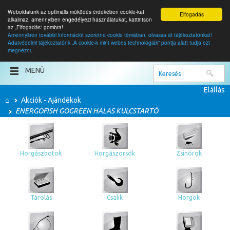
Weboldalunk az optimális működés érdekében cookie-kat
Elfogadás
alkalmaz, amennyiben engedélyezi használatukat, kattintson
az „Elfogadás” gombra!
Amennyiben további információt szeretne cookie témában, olvassa át tájékoztatónkat!
Adatvédelmi tájékoztatónk „A cookie-k mint webes technológiák” pontja alatt tudja ezt
0
termék
megnézni.
0
Ft
MENÜ
Elállás
⌂
Akciók - Ajándékok
ENERGOFISH GOGREEN HALAS KULCSTARTÓ
Horgászbotok
Horgászorsók
Zsinórok
Tárolás
Csalik
Horgok