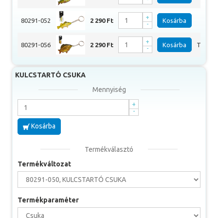
aminek köszönhetően bármilyen kulccsomót
feldíszíthetünk.
+
80291-052
2 290 Ft
Kosárba
Sül
-
+
80291-056
2 290 Ft
Kosárba
Tükör 
-
KULCSTARTÓ CSUKA
Mennyiség
+
-
Kosárba
Termékválasztó
Termékváltozat
Termékparaméter