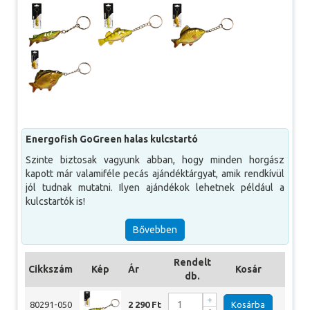
Energofish GoGreen halas kulcstartó
Szinte biztosak vagyunk abban, hogy minden horgász
kapott már valamiféle pecás ajándéktárgyat, amik rendkívül
jól tudnak mutatni. Ilyen ajándékok lehetnek például a
kulcstartók is!
A GoGreen halas kulcstartók négy különböző kivitelben,
Bővebben
süllő, csuka, tőponty és tükörponty formával és mintával
készültek el, hogy mindenki találhasson neki tetsző
Rendelt
változatot. Ezeknek a formáknak a kidolgozása rendkívül
Cikkszám
Kép
Ár
Kosár
Mér
db.
aprólékos, és nagyon mutatós, bárhol megállják a helyüket.
A könnyű rögzítésről nagyméretű kulcskarika gondoskodik,
+
80291-050
2 290 Ft
Kosárba
Csu
-