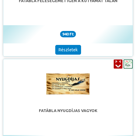
FATÁBLA FELESÉGEMET IGEN A KUTYÁMAT TALÁN
940 Ft
Részletek
FATÁBLA NYUGDÍJAS VAGYOK