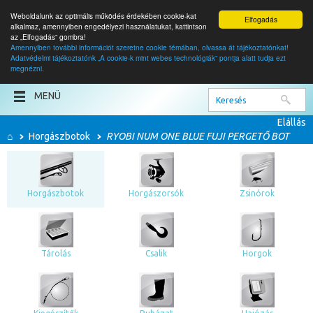
Weboldalunk az optimális működés érdekében cookie-kat
Elfogadás
alkalmaz, amennyiben engedélyezi használatukat, kattintson
az „Elfogadás” gombra!
Amennyiben további információt szeretne cookie témában, olvassa át tájékoztatónkat!
Adatvédelmi tájékoztatónk „A cookie-k mint webes technológiák” pontja alatt tudja ezt
0
termék
megnézni.
0
Ft
MENÜ
Elállás
⌂
Horgászbotok
RYOBI NUM ONE BLUE FUJI PERGETŐ BOT
Horgászbotok
Horgászorsók
Zsinórok
Tárolás
Csalik
Horgok