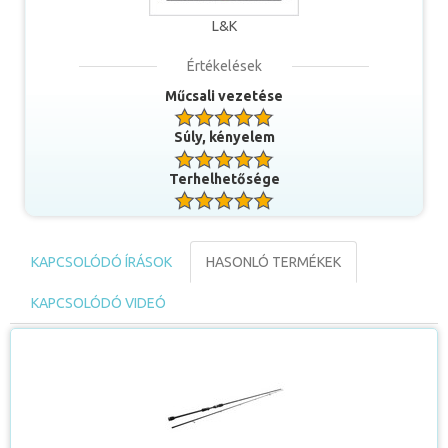
Ajánlott orsóméret: 1000-es
L&K
Egy igazi finom horgászbot, mellyel a legapróbb csalikat is
Értékelések
el tudjuk vezetni, használhatjuk vékony nanofil, vagy
monofil zsinórral, de jó választás lehet az L&K
Műcsali vezetése
legvékonyabb 0,04 mm-es sárga színű fonott zsinórja is.
Part menti sügerek, kövesek, kisebb süllők, csukák
Súly, kényelem
ellenfele. Érzékenysége révén olyan precízen tudjuk vele a
csalit prezentálni, melynek egyik ilyen ragadozó sem tud
Terhelhetősége
ellenállni.
Zöld-Médium-Light akció Dobósúly: 5-17 g Ajánlott
orsóméret: 2000-3000
KAPCSOLÓDÓ ÍRÁSOK
HASONLÓ TERMÉKEK
Átmenet a legfinomabb és a közepes erősségű pálca
KAPCSOLÓDÓ VIDEÓ
között! Legjobban egy 0,08 mm-es fonott zsinórt szeret,
vagy ennek megfelelő nanofilt. Kellően erős, hogy a
legnagyobb süllőket is partra vezessük vele. Főként állóvízi
horgászatra ajánljuk, vagy folyóvízre, langósabb helyeken,
ahol nem kell túl nagy jigfejekkel horgásznunk, vagy nem
húzza meg a sodrás túlságosan a feltett wobblert.
Dobósúlya révén a kisebb balin csalik kiválóan dobhatók