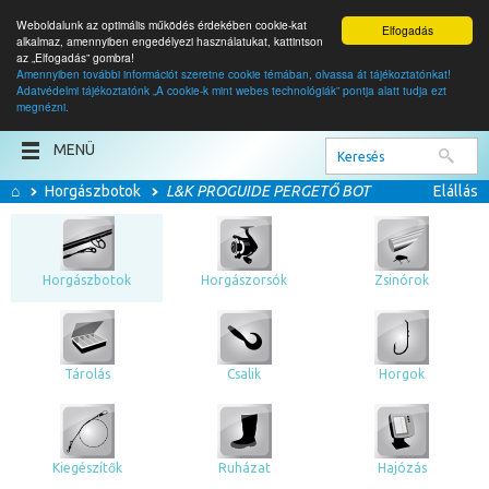
Weboldalunk az optimális működés érdekében cookie-kat
Elfogadás
alkalmaz, amennyiben engedélyezi használatukat, kattintson
az „Elfogadás” gombra!
Amennyiben további információt szeretne cookie témában, olvassa át tájékoztatónkat!
Adatvédelmi tájékoztatónk „A cookie-k mint webes technológiák” pontja alatt tudja ezt
0
termék
megnézni.
0
Ft
MENÜ
⌂
Horgászbotok
L&K PROGUIDE PERGETŐ BOT
Elállás
Horgászbotok
Horgászorsók
Zsinórok
Tárolás
Csalik
Horgok
Kiegészítők
Ruházat
Hajózás