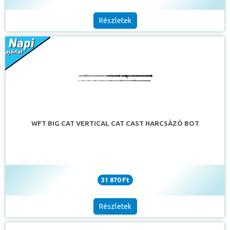
legkedveltebb modellek közé tartoznak. Kimagasló
minőség, a műcsali minden rezdülését és a legapróbb
Részletek
rávágásokat is jelző spicc jellemzi. A gyorsan felkeményedő
anyag gyors és eredményes fárasztást tesz lehetővé akár
akadókkal és gazdag vegetációval tarkított pályán is.
WFT BIG CAT VERTICAL CAT CAST HARCSÁZÓ BOT
31 870 Ft
Részletek