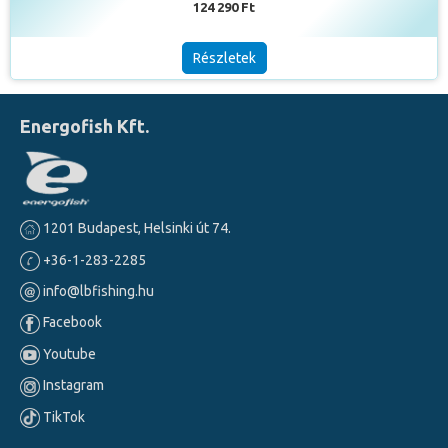
124 290 Ft
Részletek
Energofish Kft.
1201 Budapest, Helsinki út 74.
+36-1-283-2285
info@lbfishing.hu
Facebook
Youtube
Instagram
TikTok